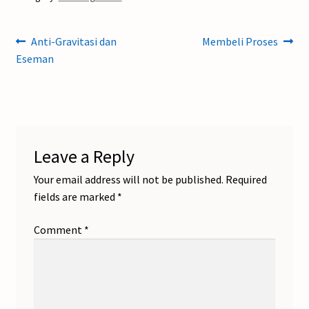
Post
Previous
Next
Anti-Gravitasi dan
Membeli Proses
post:
post:
Eseman
navigation
Leave a Reply
Your email address will not be published.
Required
fields are marked
*
Comment
*