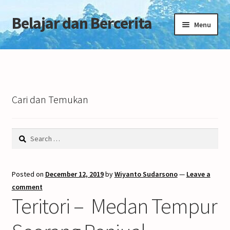
Belajar dan Bercerita
Skip
Skip
Menu
to
to
navigation
content
Home
Tentang Blog
Cari dan Temukan
Search
for:
Posted on
December 12, 2019
by
Wiyanto Sudarsono
—
Leave a
comment
Teritori – Medan Tempur