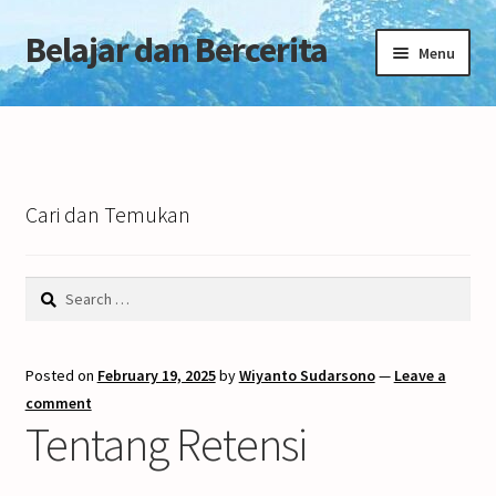
Belajar dan Bercerita
Skip
Skip
Menu
to
to
navigation
content
Home
Tentang Blog
Cari dan Temukan
Search
for:
Posted on
February 19, 2025
by
Wiyanto Sudarsono
—
Leave a
comment
Tentang Retensi