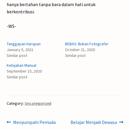
hanya bertahan tanpa bara dalam hati untuk
berkontribusi.
-WS-
Tanggapan Harapan
BEBAS: Bukan Fotografer
January 5, 2021
October 21, 2020
Similar post
Similar post
Kebijakan Manual
September 15, 2020
Similar post
Category:
Uncategorized
Post
Previous
Next
Menyumpahi Pemuda
Belajar Menjadi Dewasa
post:
post: