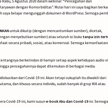
a Rabu, 5 Agustus 2020 dalam webinar: “Pencegahan dan
ryawan dengan Komorbiditas”. Mulai hari ini saya bagikan berka
telah saya belajar mengunggah dokumen di WordPress. Semoga pem
INKAN
untuk dikutip (dengan mencantumkan sumber), dicetak,
dengan menyebutkan sumber) atau seluruh isi buku
tanpa izin tert
aat secara pribadi, sosial, atau komersial. Semoga kemanfaatan
tentangnya berkelindan di hampir setiap aspek kehidupan audio vi
, hingga pencegahannya dapat ditemukan di berbagai media.
skusikan dari Covid-19 ini. Akan tetapi cukuplah itu diwakili dari
utama, dan khusus secara individu, sudah banyak di grup WA atau
era Covid-19 ini, kami susun
e-book Aku dan Covid-19
ini. Semog