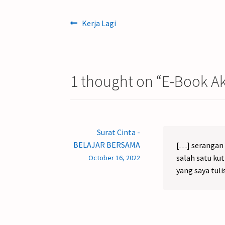
Post
Previous
Kerja Lagi
post:
navigation
1 thought on “
E-Book Ak
Surat Cinta -
BELAJAR BERSAMA
[…] serangan 
salah satu ku
October 16, 2022
yang saya tul