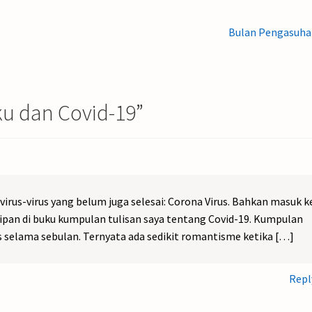
Next
Bulan Pengasuha
post:
u dan Covid-19
”
virus-virus yang belum juga selesai: Corona Virus. Bahkan masuk k
tipan di buku kumpulan tulisan saya tentang Covid-19. Kumpulan
is selama sebulan. Ternyata ada sedikit romantisme ketika […]
Repl