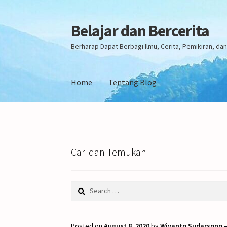
Belajar dan Bercerita
Skip
Skip
to
to
Berharap Dapat Berbagi Ilmu, Cerita, Pemikiran, d
navigation
content
Home
Tentang Blog
Home
Tentang Blog
Cari dan Temukan
Search
for:
Posted on
August 8, 2020
by
Wiyanto Sudarsono