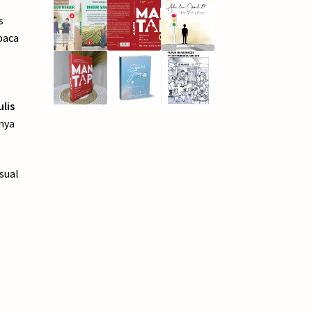
s
baca
ulis
nya
sual
a