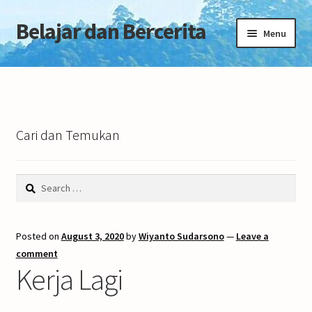
Belajar dan Bercerita
Skip
Skip
Menu
to
to
navigation
content
Home
Tentang Blog
Cari dan Temukan
Search
for:
Posted on
August 3, 2020
by
Wiyanto Sudarsono
—
Leave a
comment
Kerja Lagi