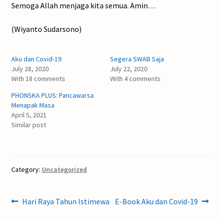
Semoga Allah menjaga kita semua. Amin…
(Wiyanto Sudarsono)
Aku dan Covid-19
Segera SWAB Saja
July 28, 2020
July 22, 2020
With 18 comments
With 4 comments
PHONSKA PLUS: Pancawarsa
Menapak Masa
April 5, 2021
Similar post
Category:
Uncategorized
Post
Previous
Next
Hari Raya Tahun Istimewa
E-Book Aku dan Covid-19
post:
post: