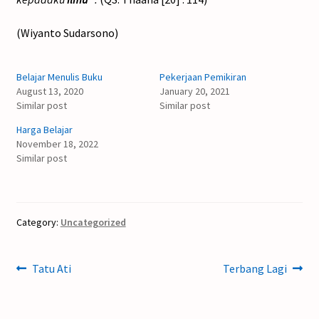
(Wiyanto Sudarsono)
Belajar Menulis Buku
Pekerjaan Pemikiran
August 13, 2020
January 20, 2021
Similar post
Similar post
Harga Belajar
November 18, 2022
Similar post
Category:
Uncategorized
Post
Previous
Next
Tatu Ati
Terbang Lagi
post:
post:
navigation