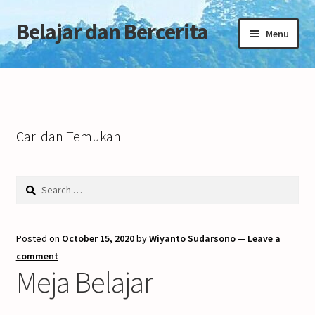
Belajar dan Bercerita
Skip
Skip
Menu
to
to
navigation
content
Home
Tentang Blog
Cari dan Temukan
Search
for:
Posted on
October 15, 2020
by
Wiyanto Sudarsono
—
Leave a
comment
Meja Belajar