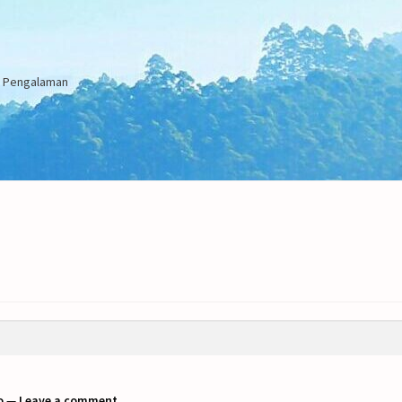
an Pengalaman
o
—
Leave a comment