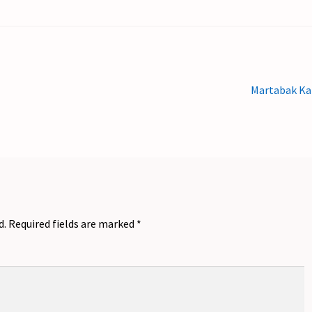
Next
Martabak Ka
post:
d.
Required fields are marked
*