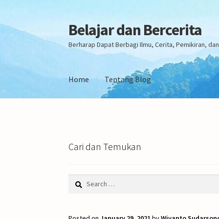
Belajar dan Bercerita
Skip
Skip
to
to
Berharap Dapat Berbagi Ilmu, Cerita, Pemikiran, d
navigation
content
Home
Tentang Blog
Home
Tentang Blog
Cari dan Temukan
Search
for:
Posted on
January 29, 2021
by
Wiyanto Sudarson