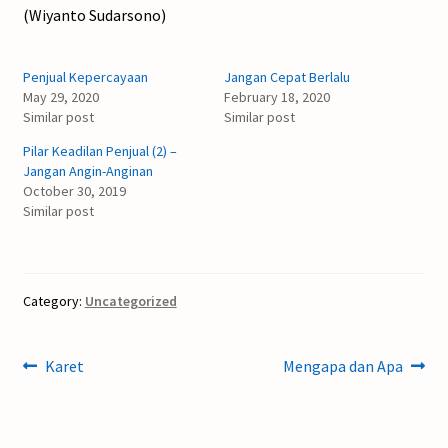
(Wiyanto Sudarsono)
Penjual Kepercayaan
Jangan Cepat Berlalu
May 29, 2020
February 18, 2020
Similar post
Similar post
Pilar Keadilan Penjual (2) –
Jangan Angin-Anginan
October 30, 2019
Similar post
Category:
Uncategorized
Post
Previous
Next
Karet
Mengapa dan Apa
post:
post:
navigation