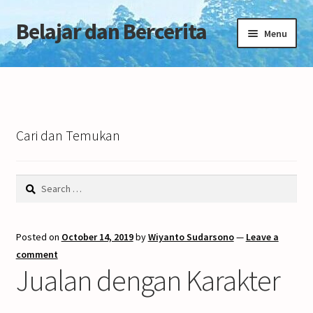
Belajar dan Bercerita
Skip
Skip
Menu
to
to
navigation
content
Home
Tentang Blog
Cari dan Temukan
Search
for:
Posted on
October 14, 2019
by
Wiyanto Sudarsono
—
Leave a
comment
Jualan dengan Karakter