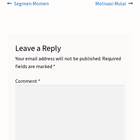
Post
Previous
Next
Segmen Momen
Motivasi Mulai
post:
post:
navigation
Leave a Reply
Your email address will not be published.
Required
fields are marked
*
Comment
*