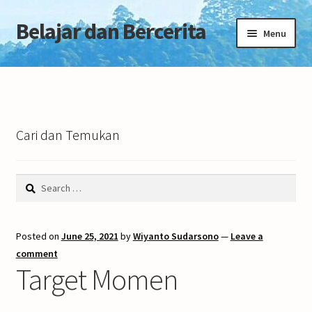
Belajar dan Bercerita
Skip
Skip
Menu
to
to
navigation
content
Home
Tentang Blog
Cari dan Temukan
Search
for:
Posted on
June 25, 2021
by
Wiyanto Sudarsono
—
Leave a
comment
Target Momen