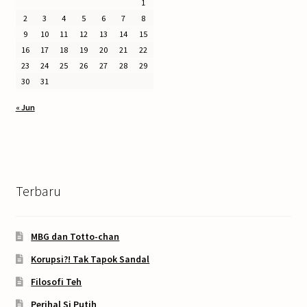
1
2
3
4
5
6
7
8
9
10
11
12
13
14
15
16
17
18
19
20
21
22
23
24
25
26
27
28
29
30
31
« Jun
Terbaru
MBG dan Totto-chan
Korupsi?! Tak Tapok Sandal
Filosofi Teh
Perihal Si Putih