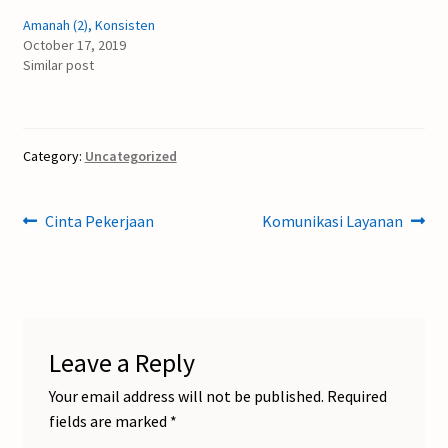
Amanah (2), Konsisten
October 17, 2019
Similar post
Category:
Uncategorized
Post
Previous
Next
Cinta Pekerjaan
Komunikasi Layanan
post:
post:
navigation
Leave a Reply
Your email address will not be published.
Required
fields are marked
*