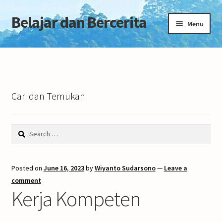
Belajar dan Bercerita
Skip
Skip
Menu
to
to
navigation
content
Home
Tentang Blog
Cari dan Temukan
Search
for:
Posted on
June 16, 2023
by
Wiyanto Sudarsono
—
Leave a
comment
Kerja Kompeten