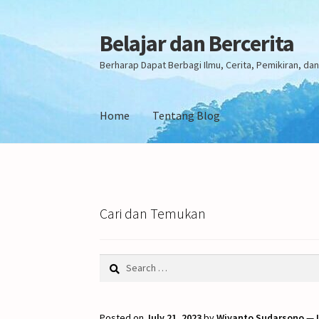
Belajar dan Bercerita
Skip
Skip
to
to
Berharap Dapat Berbagi Ilmu, Cerita, Pemikiran, d
navigation
content
Home
Tentang Blog
Home
Tentang Blog
Cari dan Temukan
Search
for:
Posted on
July 21, 2023
by
Wiyanto Sudarsono
—