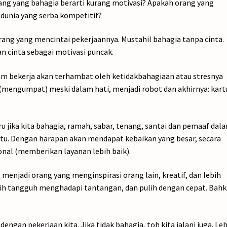
orang yang bahagia berarti kurang motivasi? Apakah orang yang
 dunia yang serba kompetitif?
ang yang mencintai pekerjaannya. Mustahil bahagia tanpa cinta.
an cinta sebagai motivasi puncak.
lam bekerja akan terhambat oleh ketidakbahagiaan atau stresnya
h (mengumpat) meski dalam hati, menjadi robot dan akhirnya: kart
ru jika kita bahagia, ramah, sabar, tenang, santai dan pemaaf dal
k itu. Dengan harapan akan mendapat kebaikan yang besar, secara
onal (memberikan layanan lebih baik).
menjadi orang yang menginspirasi orang lain, kreatif, dan lebih
bih tangguh menghadapi tantangan, dan pulih dengan cepat. Bah
ngan pekerjaan kita. Jika tidak bahagia, toh kita jalani juga. Le