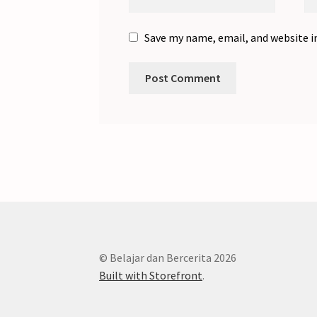
Save my name, email, and website i
© Belajar dan Bercerita 2026
Built with Storefront
.