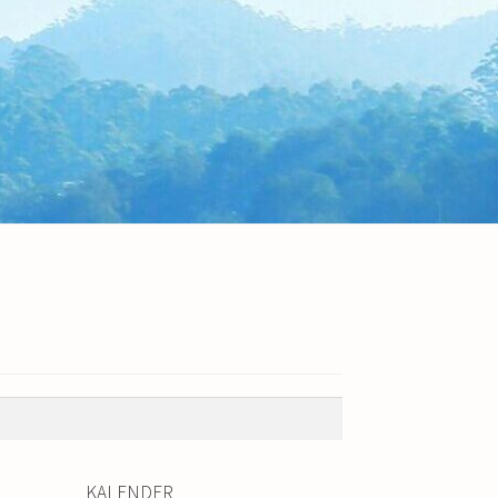
KALENDER