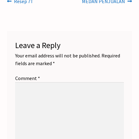
Post
Previous
Next
Resep 7T
MEDAN PENJUALAN
post:
post:
navigation
Leave a Reply
Your email address will not be published.
Required
fields are marked
*
Comment
*