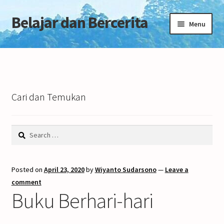
Belajar dan Bercerita
Skip
Skip
Menu
to
to
navigation
content
Home
Tentang Blog
Cari dan Temukan
Search
for:
Posted on
April 23, 2020
by
Wiyanto Sudarsono
—
Leave a
comment
Buku Berhari-hari