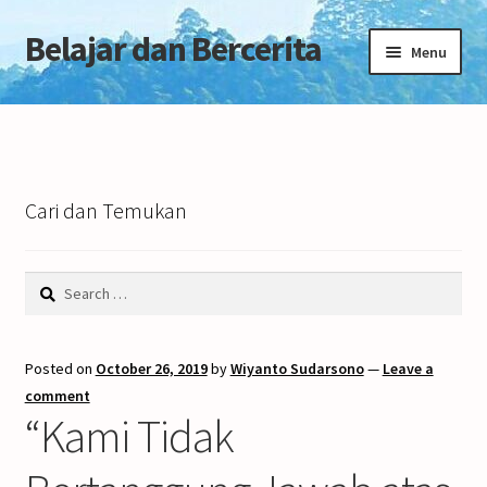
Belajar dan Bercerita
Skip
Skip
Menu
to
to
navigation
content
Home
Tentang Blog
Cari dan Temukan
Search
for:
Posted on
October 26, 2019
by
Wiyanto Sudarsono
—
Leave a
comment
“Kami Tidak