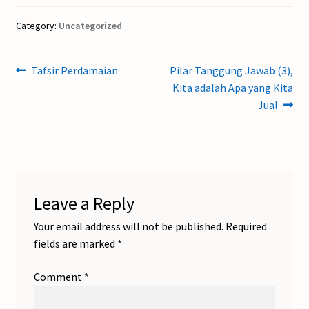
Category:
Uncategorized
Post
Previous
Next
Tafsir Perdamaian
Pilar Tanggung Jawab (3),
post:
post:
Kita adalah Apa yang Kita
navigation
Jual
Leave a Reply
Your email address will not be published.
Required
fields are marked
*
Comment
*