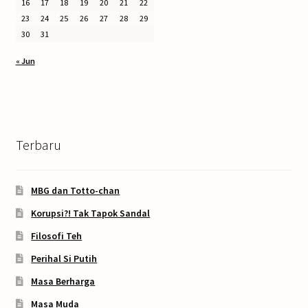
16
17
18
19
20
21
22
23
24
25
26
27
28
29
30
31
« Jun
Terbaru
MBG dan Totto-chan
Korupsi?! Tak Tapok Sandal
Filosofi Teh
Perihal Si Putih
Masa Berharga
Masa Muda