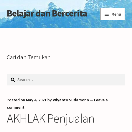
Belajar dan Bercerita
Skip
Skip
Menu
to
to
navigation
content
Home
Tentang Blog
Cari dan Temukan
Search
for:
Posted on
May 4, 2021
by
Wiyanto Sudarsono
—
Leave a
comment
AKHLAK Penjualan