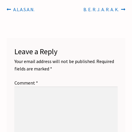
Post
Previous
Next
A.L.A.S.A.N.
B. E. R. J. A. R. A. K.
post:
post:
navigation
Leave a Reply
Your email address will not be published.
Required
fields are marked
*
Comment
*