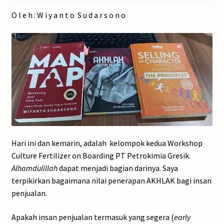
O l e h : W i y a n t o S u d a r s o n o
Hari ini dan kemarin, adalah kelompok kedua Workshop
Culture Fertilizer on Boarding PT Petrokimia Gresik.
Alhamdulillah
dapat menjadi bagian darinya. Saya
terpikirkan bagaimana nilai penerapan AKHLAK bagi insan
penjualan.
Apakah insan penjualan termasuk yang segera (
early