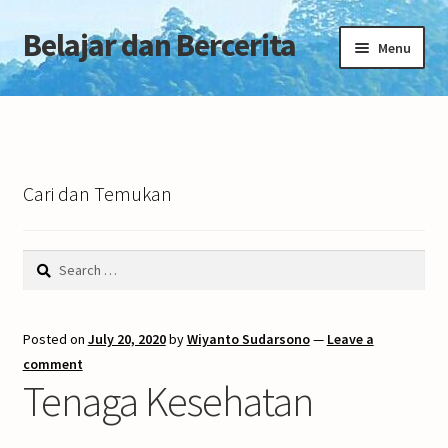
Belajar dan Bercerita
Skip
Skip
Menu
to
to
navigation
content
Home
Tentang Blog
Cari dan Temukan
Search
for:
Posted on
July 20, 2020
by
Wiyanto Sudarsono
—
Leave a
comment
Tenaga Kesehatan