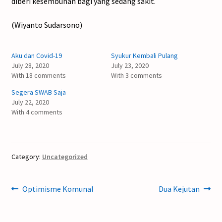
diberi kesembuhan bagi yang sedang sakit.
(Wiyanto Sudarsono)
Aku dan Covid-19
Syukur Kembali Pulang
July 28, 2020
July 23, 2020
With 18 comments
With 3 comments
Segera SWAB Saja
July 22, 2020
With 4 comments
Category:
Uncategorized
Post
Previous
Next
Optimisme Komunal
Dua Kejutan
post:
post:
navigation