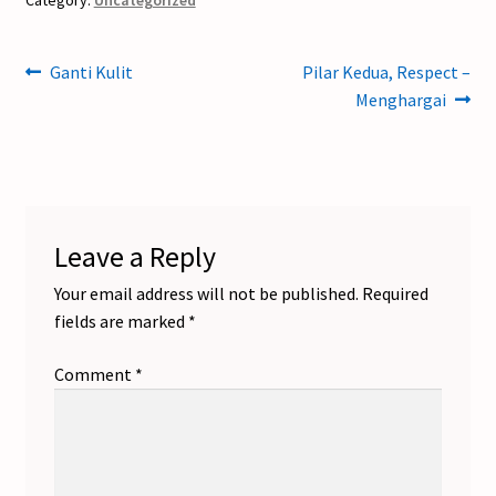
Post
Previous
Next
Ganti Kulit
Pilar Kedua, Respect –
post:
post:
Menghargai
navigation
Leave a Reply
Your email address will not be published.
Required
fields are marked
*
Comment
*