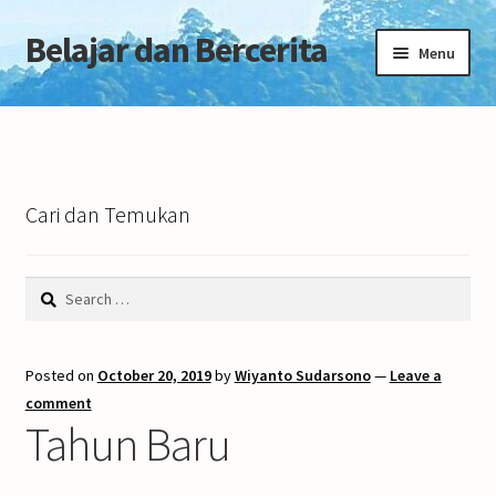
Belajar dan Bercerita
Skip
Skip
Menu
to
to
navigation
content
Home
Tentang Blog
Cari dan Temukan
Search
for:
Posted on
October 20, 2019
by
Wiyanto Sudarsono
—
Leave a
comment
Tahun Baru