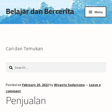
Belajar dan Bercerita
Skip
Skip
Menu
to
to
navigation
content
Home
Tentang Blog
Cari dan Temukan
Search
for:
Posted on
February 20, 2022
by
Wiyanto Sudarsono
—
Leave a
comment
Penjualan