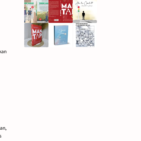
kan
an,
s