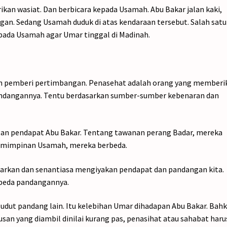
an wasiat. Dan berbicara kepada Usamah. Abu Bakar jalan kaki,
n. Sedang Usamah duduk di atas kendaraan tersebut. Salah satu
pada Usamah agar Umar tinggal di Madinah.
an pemberi pertimbangan. Penasehat adalah orang yang memberi
andangannya. Tentu berdasarkan sumber-sumber kebenaran dan
gan pendapat Abu Bakar. Tentang tawanan perang Badar, mereka
emimpinan Usamah, mereka berbeda.
rkan dan senantiasa mengiyakan pendapat dan pandangan kita.
rbeda pandangannya.
udut pandang lain. Itu kelebihan Umar dihadapan Abu Bakar. Bahk
tusan yang diambil dinilai kurang pas, penasihat atau sahabat haru