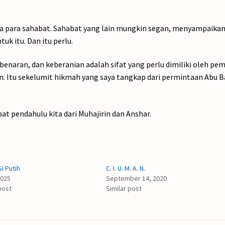
ra para sahabat. Sahabat yang lain mungkin segan, menyampaika
k itu. Dan itu perlu.
benaran, dan keberanian adalah sifat yang perlu dimiliki oleh pe
. Itu sekelumit hikmah yang saya tangkap dari permintaan Abu B
t pendahulu kita dari Muhajirin dan Anshar.
Si Putih
C. I. U. M. A. N.
2025
September 14, 2020
post
Similar post