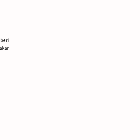
n
mberi
akar