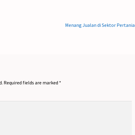
Next
Menang Jualan di Sektor Pertani
post:
d.
Required fields are marked
*