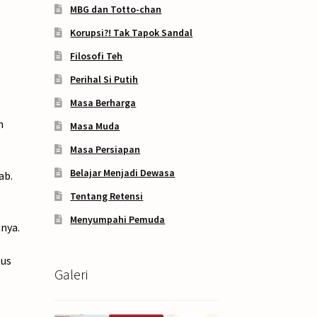
MBG dan Totto-chan
Korupsi?! Tak Tapok Sandal
Filosofi Teh
Perihal Si Putih
Masa Berharga
n
Masa Muda
Masa Persiapan
Belajar Menjadi Dewasa
ab.
Tentang Retensi
Menyumpahi Pemuda
nya.
tus
Galeri