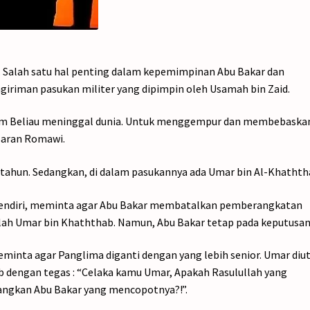
q. Salah satu hal penting dalam kepemimpinan Abu Bakar dan
iriman pasukan militer yang dipimpin oleh Usamah bin Zaid.
elum Beliau meninggal dunia. Untuk menggempur dan membebaska
saran Romawi.
0 tahun. Sedangkan, di dalam pasukannya ada Umar bin Al-Khathth
sendiri, meminta agar Abu Bakar membatalkan pemberangkatan
alah Umar bin Khaththab. Namun, Abu Bakar tetap pada keputusan
minta agar Panglima diganti dengan yang lebih senior. Umar diu
ab dengan tegas : “Celaka kamu Umar, Apakah Rasulullah yang
ngkan Abu Bakar yang mencopotnya?!”.