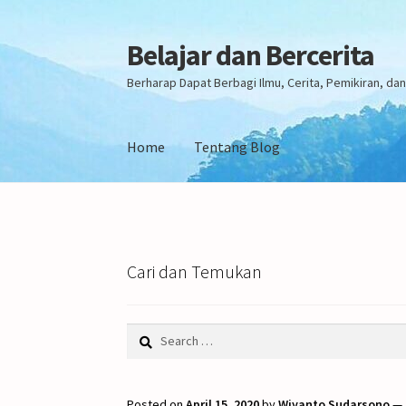
Belajar dan Bercerita
Skip
Skip
to
to
Berharap Dapat Berbagi Ilmu, Cerita, Pemikiran, d
navigation
content
Home
Tentang Blog
Home
Tentang Blog
Cari dan Temukan
Search
for:
Posted on
April 15, 2020
by
Wiyanto Sudarsono
—