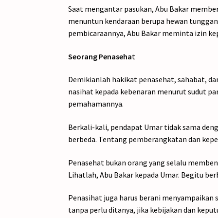
Saat mengantar pasukan, Abu Bakar memberik
menuntun kendaraan berupa hewan tungganga
pembicaraannya, Abu Bakar meminta izin ke
Seorang Penaseha
t
Demikianlah hakikat penasehat, sahabat, d
nasihat kepada kebenaran menurut sudut p
pemahamannya.
Berkali-kali, pendapat Umar tidak sama den
berbeda. Tentang pemberangkatan dan kep
Penasehat bukan orang yang selalu membena
Lihatlah, Abu Bakar kepada Umar. Begitu be
Penasihat juga harus berani menyampaikan s
tanpa perlu ditanya, jika kebijakan dan kepu