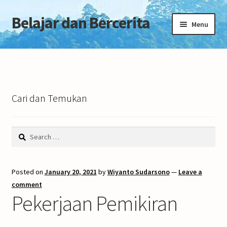
Belajar dan Bercerita
Skip
Skip
Menu
to
to
navigation
content
Home
Tentang Blog
Cari dan Temukan
Search
for:
Posted on
January 20, 2021
by
Wiyanto Sudarsono
—
Leave a
comment
Pekerjaan Pemikiran