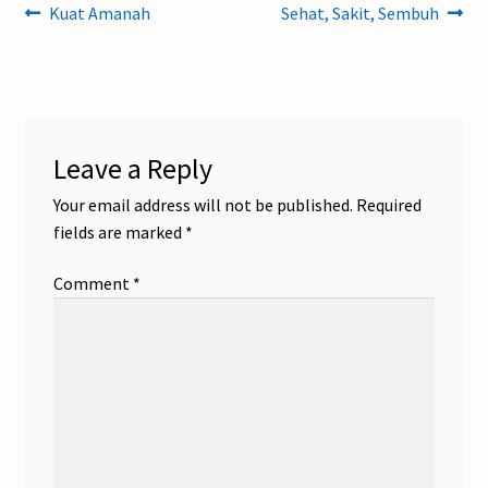
Post
Previous
Next
Kuat Amanah
Sehat, Sakit, Sembuh
post:
post:
navigation
Leave a Reply
Your email address will not be published.
Required
fields are marked
*
Comment
*