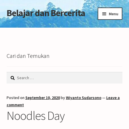
Belajar dan Bercerita
Skip
Skip
Menu
to
to
navigation
content
Home
Tentang Blog
Cari dan Temukan
Search
for:
Posted on
September 10, 2020
by
Wiyanto Sudarsono
—
Leave a
comment
Noodles Day