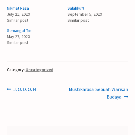
Nikmat Rasa
Salahku?!
July 21, 2020
September 5, 2020
Similar post
Similar post
Semangat Tim
May 27, 2020
Similar post
Category:
Uncategorized
Post
Previous
Next
J. O. D. O. H
Mustikarasa: Sebuah Warisan
post:
post:
Budaya
navigation