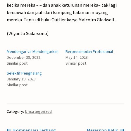
ketika mereka – – dan anak keturunan mereka– tak lagi
bersawah dan jauh dari kampung halaman moyang
mereka. Tentu di buku Outlier karya Malcolm Gladwell.
(Wiyanto Sudarsono)
Mendengar vs Mendengarkan
Berpenampilan Profesional
December 28, 2022
May 14, 2023
Similar post
Similar post
Selektif Penghalang
January 19, 2023
Similar post
Category:
Uncategorized
Previous
Next
Kompensasi Terbang
Merespon Balik