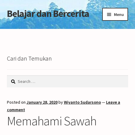
Belajar dan Bercerita
Skip
Skip
Menu
to
to
navigation
content
Home
Tentang Blog
Cari dan Temukan
Search
for:
Posted on
January 28, 2020
by
Wiyanto Sudarsono
—
Leave a
comment
Memahami Sawah