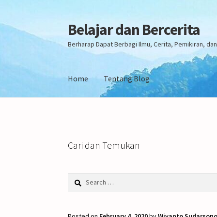
Belajar dan Bercerita
Skip
Skip
to
to
Berharap Dapat Berbagi Ilmu, Cerita, Pemikiran, d
navigation
content
Home
Tentang Blog
Home
Tentang Blog
Cari dan Temukan
Search
for:
Posted on
February 4, 2020
by
Wiyanto Sudarson