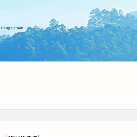
an Pengalaman
o
—
Leave a comment