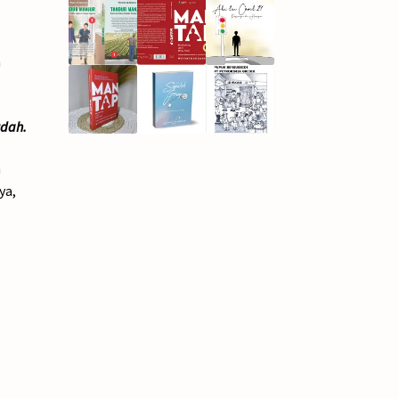
n
udah.
n
ya,