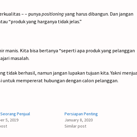
berkualitas – – punya
positioning
yang harus dibangun. Dan jangan
u “produk yang harganya tidak jelas.”
r manis. Kita bisa bertanya “seperti apa produk yang pelanggan
ajari masalah.
g tidak berhasil, namun jangan lupakan tujuan kita. Yakni menjua
si untuk mempererat hubungan dengan calon pelanggan.
 Seorang Penjual
Persiapan Penting
r 5, 2019
January 8, 2020
post
Similar post