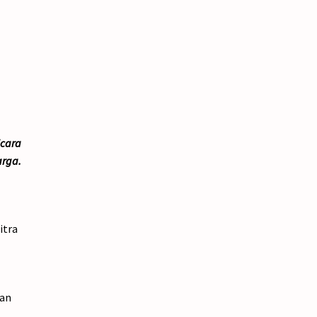
icara
arga.
itra
gan