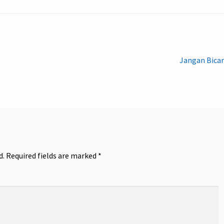
Next
Jangan Bica
post:
d.
Required fields are marked
*