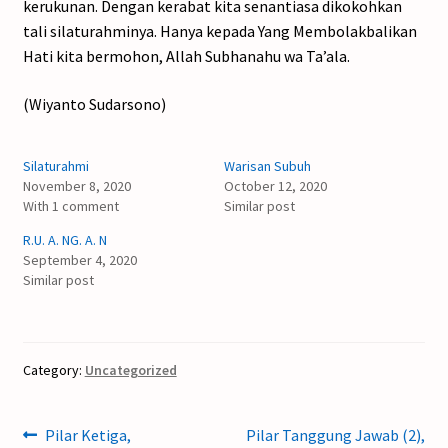
kerukunan. Dengan kerabat kita senantiasa dikokohkan
tali silaturahminya. Hanya kepada Yang Membolakbalikan
Hati kita bermohon, Allah Subhanahu wa Ta’ala.
(Wiyanto Sudarsono)
Silaturahmi
Warisan Subuh
November 8, 2020
October 12, 2020
With 1 comment
Similar post
R.U. A. NG. A. N
September 4, 2020
Similar post
Category:
Uncategorized
Post
Previous
Next
Pilar Ketiga,
Pilar Tanggung Jawab (2),