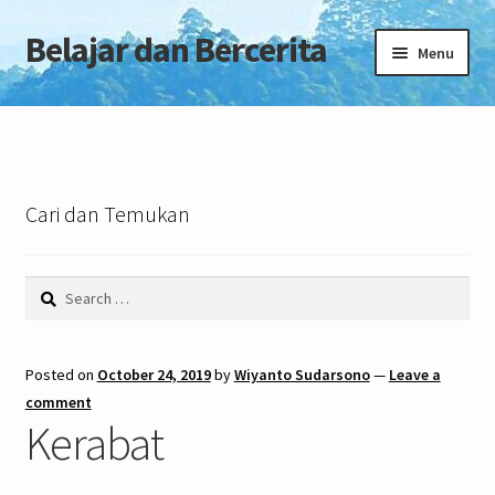
Belajar dan Bercerita
Skip
Skip
Menu
to
to
navigation
content
Home
Tentang Blog
Cari dan Temukan
Search
for:
Posted on
October 24, 2019
by
Wiyanto Sudarsono
—
Leave a
comment
Kerabat