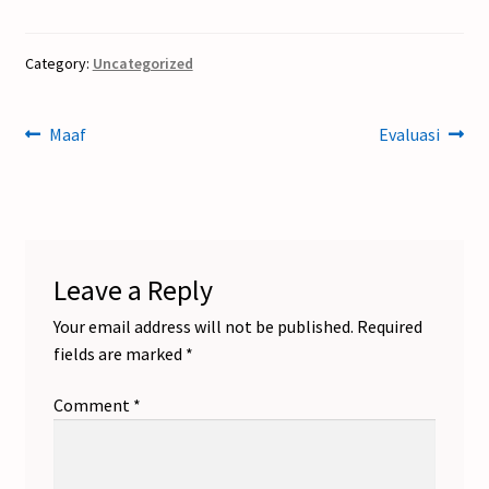
Category:
Uncategorized
Post
Previous
Next
Maaf
Evaluasi
post:
post:
navigation
Leave a Reply
Your email address will not be published.
Required
fields are marked
*
Comment
*