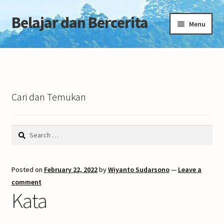
Belajar dan Bercerita
Skip
Skip
Menu
to
to
navigation
content
Home
Tentang Blog
Cari dan Temukan
Search
for:
Posted on
February 22, 2022
by
Wiyanto Sudarsono
—
Leave a
comment
Kata