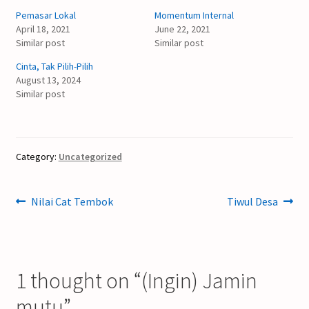
Pemasar Lokal
Momentum Internal
April 18, 2021
June 22, 2021
Similar post
Similar post
Cinta, Tak Pilih-Pilih
August 13, 2024
Similar post
Category:
Uncategorized
Post
Previous
Next
Nilai Cat Tembok
Tiwul Desa
post:
post:
navigation
1 thought on “
(Ingin) Jamin
mutu
”