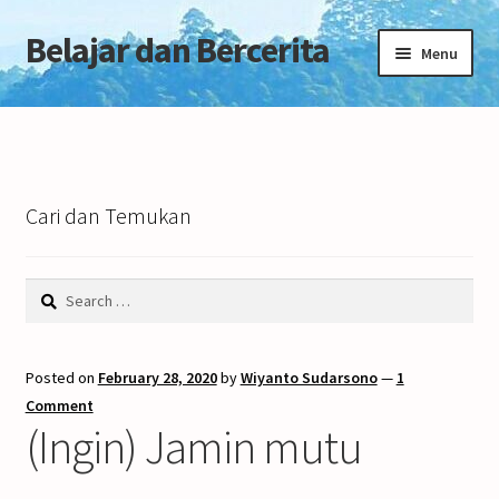
Belajar dan Bercerita
Skip
Skip
Menu
to
to
navigation
content
Home
Tentang Blog
Cari dan Temukan
Search
for:
Posted on
February 28, 2020
by
Wiyanto Sudarsono
—
1
Comment
(Ingin) Jamin mutu